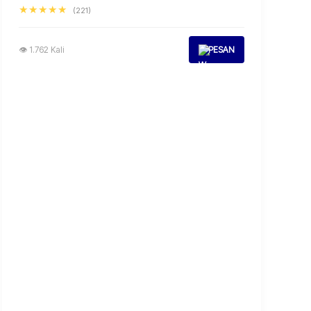
★★★★★
(221)
👁 1.762 Kali
PESAN