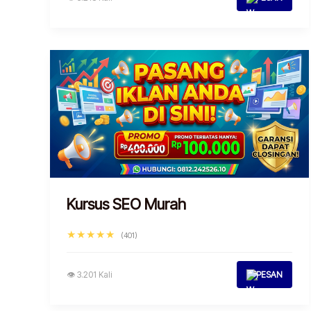
Kursus SEO Murah
★★★★★
(401)
👁 3.201 Kali
PESAN