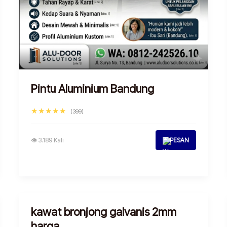
Pintu Aluminium Bandung
★★★★★
(399)
👁 3.189 Kali
PESAN
kawat bronjong galvanis 2mm
harga