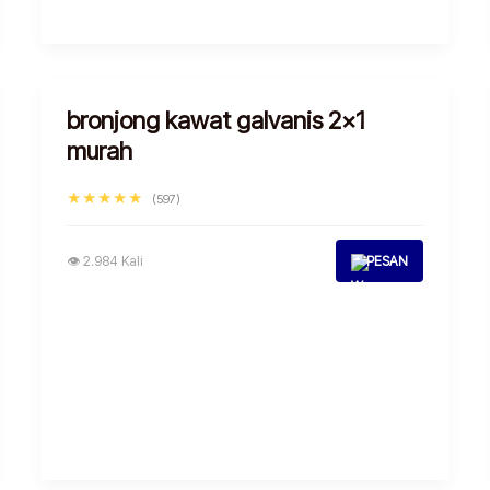
bronjong kawat galvanis 2×1
murah
★★★★★
(597)
👁 2.984 Kali
PESAN