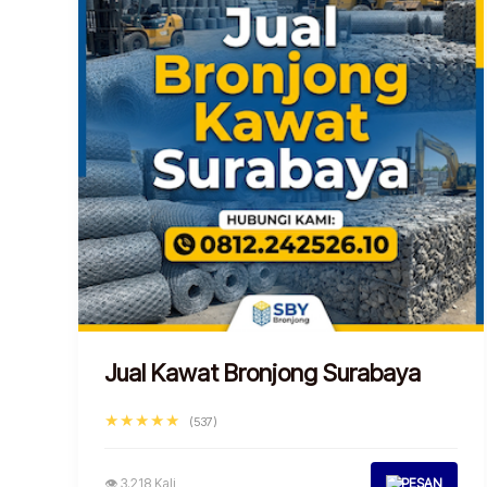
Jual Kawat Bronjong Surabaya
★★★★★
(537)
👁 3.218 Kali
PESAN