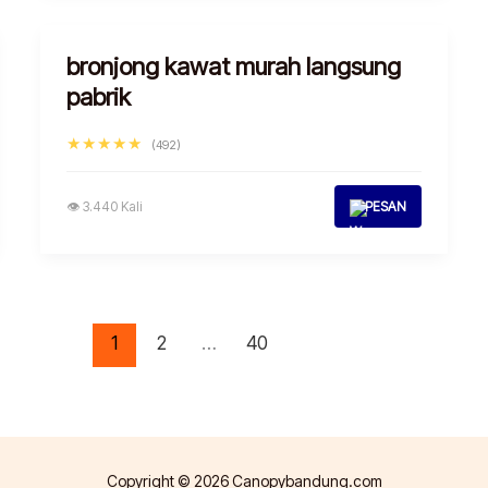
bronjong kawat murah langsung
pabrik
★★★★★
(492)
👁 3.440 Kali
PESAN
1
2
…
40
Copyright © 2026 Canopybandung.com