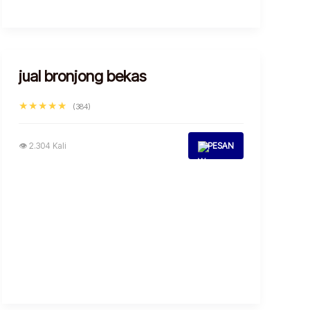
jual bronjong bekas
★★★★★
(384)
👁 2.304 Kali
PESAN