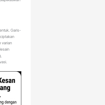
ntuk. Garis-
nciptakan
m varian
desain
,
vasi.