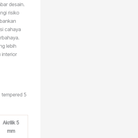
bar desain.
gi risiko
rbankan
isi cahaya
erbahaya.
ng lebih
interior
a tempered 5
Akrilik 5
mm