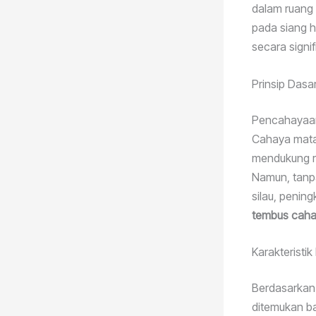
dalam ruang 
pada siang h
secara signif
Prinsip Das
Pencahayaan
Cahaya matah
mendukung ri
Namun, tanp
silau, pening
tembus cah
Karakteristi
Berdasarkan
ditemukan ba