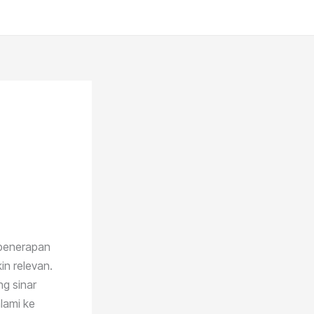
 penerapan
in relevan.
ng sinar
lami ke