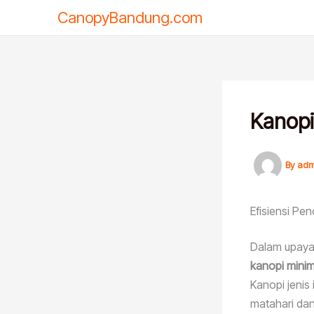
Skip
CanopyBandung.com
to
content
Kanopi
By
adm
Efisiensi Pe
Dalam upaya 
kanopi mini
Kanopi jenis
matahari dan