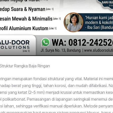
 Struktur Rangka Baja Ringan
ingan merupakan fondasi struktural yang vital. Material ini memil
hadap berat yang tinggi, tahan korosi, dan mudah difabrikasi. 
mensi yang ketat (2–5 mm) menjadi krusial untuk memastikan ke
 polikarbonat. Pemasangan di lapangan seringkali menemui dev
nsi lahan, sehingga verifikasi manual diperlukan. Metode peny
baik menggunakan baut maupun sistem pengunci khusus, harus d