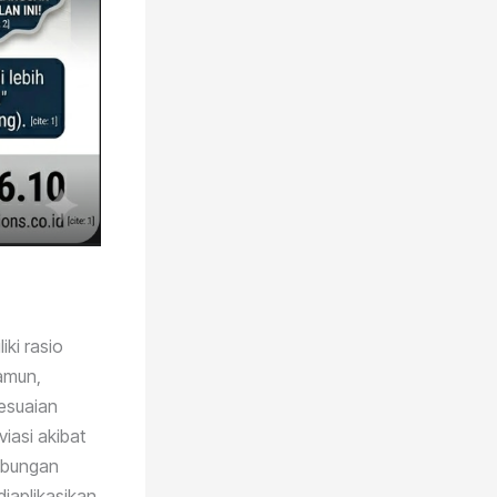
iki rasio
Namun,
sesuaian
iasi akibat
ambungan
iaplikasikan