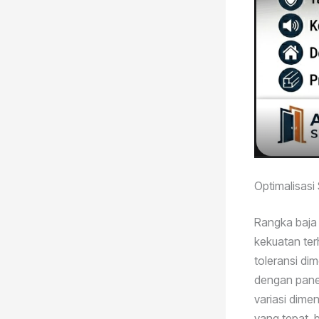
Optimalisasi
Rangka baja r
kekuatan ter
toleransi di
dengan panel
variasi dime
yang tepat, 