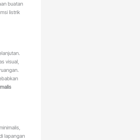
aan buatan
i listrik
lanjutan.
s visual,
ruangan.
yebabkan
malis
inimalis,
 di lapangan