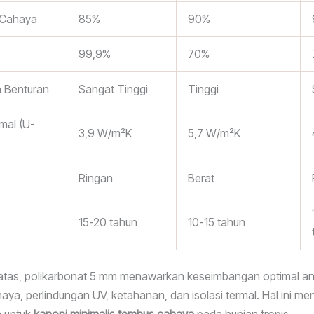
 Cahaya
85%
90%
99,9%
70%
 Benturan
Sangat Tinggi
Tinggi
rmal (U-
3,9 W/m²K
5,7 W/m²K
Ringan
Berat
15-20 tahun
10-15 tahun
i atas, polikarbonat 5 mm menawarkan keseimbangan optimal an
haya, perlindungan UV, ketahanan, dan isolasi termal. Hal ini m