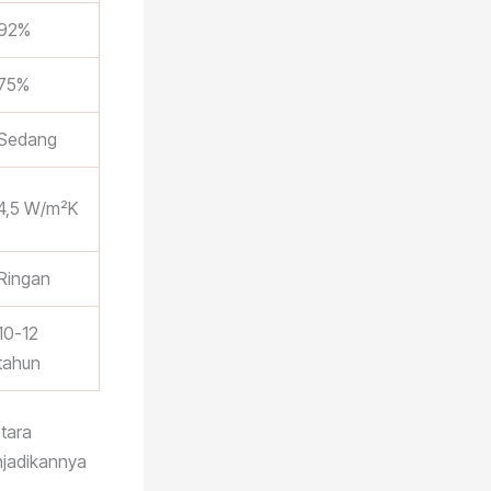
92%
75%
Sedang
4,5 W/m²K
Ringan
10-12
tahun
tara
enjadikannya