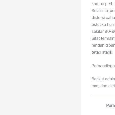
karena perbe
Selain itu, 
distorsi cah
estetika hun
sekitar 80-9
Sifat termal
rendah diba
tetap stabil.
Perbandingan
Berikut adal
mm, dan akri
Para