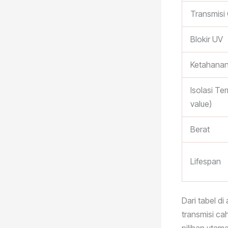
Transmisi
Blokir UV
Ketahanan
Isolasi Te
value)
Berat
Lifespan
Dari tabel d
transmisi ca