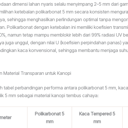
daan dimensi lahan nyaris selalu menyimpang 2–5 mm dari gam
pemilihan ketebalan polikarbonat 5 mm secara konsisten menguran
aya, sehingga menghasilkan perlindungan optimal tanpa mengo
ian. Polikarbonat dengan ketebalan ini memiliki koefisien transm
0%, namun tetap mampu memblokir lebih dari 99% radiasi UV b
nya juga unggul, dengan nilai U (koefisien perpindahan panas) ya
ndingkan kaca konvensional, sehingga membantu menjaga suhu 
 Material Transparan untuk Kanopi
ah tabel perbandingan performa antara polikarbonat 5 mm, kac
lik 5 mm sebagai material kanopi tembus cahaya:
Polikarbonat 5
Kaca Tempered 5
meter
mm
mm