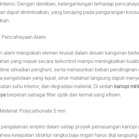
interior. Dengan demikian, ketergantungan terhadap pencahay
ari dapat diminimalkan, yang berujung pada pengurangan konsums
ikan.
ar Pencahayaan Alami
 alami merupakan elemen krusial dalam desain bangunan berke
ari yang masuk secara terkontrol mampu meningkatkan kualita
tme sirkadian penghuni, serta menurunkan beban pendinginan 
a pengelolaan yang tepat, sinar matahari langsung dapat men
katan suhu interior, dan degradasi material. Di sinilah
kanopi mini
aya
berperan sebagai filter optik dan termal yang efisien.
k Material: Polycarbonate 5 mm
 pengalaman empiris dalam setiap proyek pemasangan kanopi m
hwa ketepatan struktur rangka baja ringan harus diuji langsung