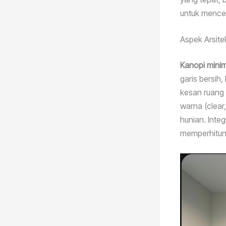
untuk mence
Aspek Arsitek
Kanopi mini
garis bersih
kesan ruang 
warna (clea
hunian. Inte
memperhitung