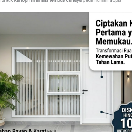
a untuk
kanopi minimalis tembus cahaya
pada hunian tropis.