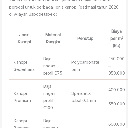
persegi untuk berbagai jenis kanopi (estimasi tahun 2026
di wilayah Jabodetabek):
Biaya
Jenis
Material
Penutup
per m²
Kanopi
Rangka
(Rp)
Baja
250.000
Kanopi
Polycarbonate
ringan
–
Sederhana
5mm
profil C75
350.000
Baja
400.000
Kanopi
ringan
Spandeck
–
Premium
profil
tebal 0.4mm
550.000
C100
Kanopi
Baja
600.000
Bentang
ringan +