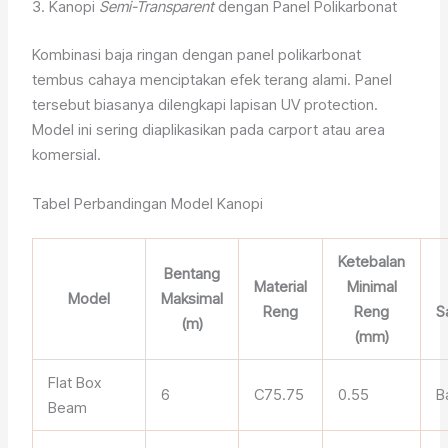
3. Kanopi
Semi-Transparent
dengan Panel Polikarbonat
Kombinasi baja ringan dengan panel polikarbonat
tembus cahaya menciptakan efek terang alami. Panel
tersebut biasanya dilengkapi lapisan UV protection.
Model ini sering diaplikasikan pada carport atau area
komersial.
Tabel Perbandingan Model Kanopi
Ketebalan
Bentang
Material
Minimal
Model
Maksimal
Reng
Reng
S
(m)
(mm)
Flat Box
6
C75.75
0.55
B
Beam