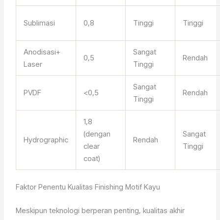
Sublimasi
0,8
Tinggi
Tinggi
Anodisasi+
Sangat
0,5
Rendah
Laser
Tinggi
Sangat
PVDF
<0,5
Rendah
Tinggi
1,8
(dengan
Sangat
Hydrographic
Rendah
clear
Tinggi
coat)
Faktor Penentu Kualitas Finishing Motif Kayu
Meskipun teknologi berperan penting, kualitas akhir