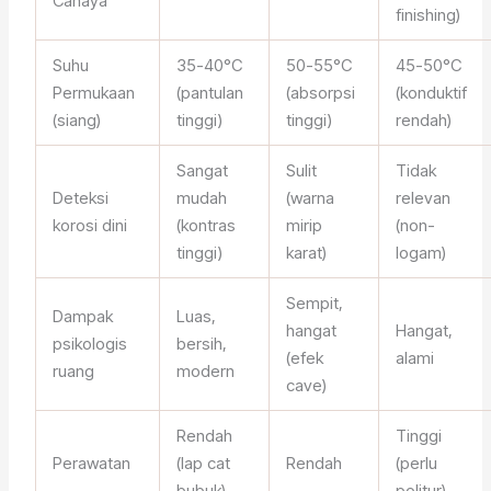
Cahaya
finishing)
Suhu
35-40°C
50-55°C
45-50°C
Permukaan
(pantulan
(absorpsi
(konduktif
(siang)
tinggi)
tinggi)
rendah)
Sangat
Sulit
Tidak
Deteksi
mudah
(warna
relevan
korosi dini
(kontras
mirip
(non-
tinggi)
karat)
logam)
Sempit,
Dampak
Luas,
hangat
Hangat,
psikologis
bersih,
(efek
alami
ruang
modern
cave)
Rendah
Tinggi
Perawatan
(lap cat
Rendah
(perlu
bubuk)
politur)