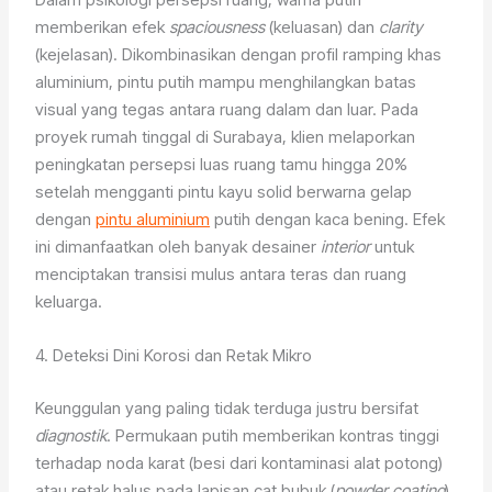
memberikan efek
spaciousness
(keluasan) dan
clarity
(kejelasan). Dikombinasikan dengan profil ramping khas
aluminium, pintu putih mampu menghilangkan batas
visual yang tegas antara ruang dalam dan luar. Pada
proyek rumah tinggal di Surabaya, klien melaporkan
peningkatan persepsi luas ruang tamu hingga 20%
setelah mengganti pintu kayu solid berwarna gelap
dengan
pintu aluminium
putih dengan kaca bening. Efek
ini dimanfaatkan oleh banyak desainer
interior
untuk
menciptakan transisi mulus antara teras dan ruang
keluarga.
4. Deteksi Dini Korosi dan Retak Mikro
Keunggulan yang paling tidak terduga justru bersifat
diagnostik
. Permukaan putih memberikan kontras tinggi
terhadap noda karat (besi dari kontaminasi alat potong)
atau retak halus pada lapisan cat bubuk (
powder coating
).