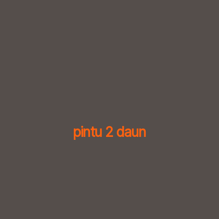
Skip
to
content
pintu 2 daun