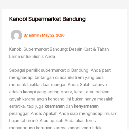
Skip
to
content
Kanobi Supermarket Bandung
By
admin
/
May 22, 2026
Kanobi Supermarket Bandung: Desain Kuat & Tahan
Lama untuk Bisnis Anda
Sebagai pemilik supermarket di Bandung, Anda pasti
menghadapi tantangan cuaca ekstrem yang bisa
merusak fasilitas luar ruangan Anda. Salah satunya
adalah
kanopi
yang sering bocor, karat, atau bahkan
goyah karena angin kencang. Ini bukan hanya masalah
estetika, tapi juga
keamanan
dan
kenyamanan
pelanggan Anda. Apakah Anda siap menghadapi musim
hujan tahun ini? Atau apakah Anda akan terus
menanggung kerugian karena kanopi yang tidak