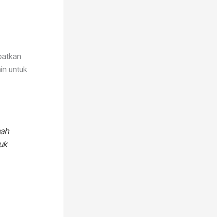
patkan
in untuk
mah
tuk