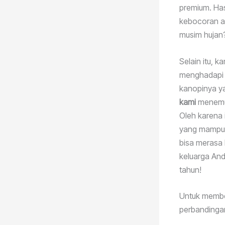
premium. Has
kebocoran at
musim hujan?
Selain itu,
menghadapi 
kanopinya ya
kami
menemuk
Oleh karena 
yang mampu 
bisa merasa
keluarga And
tahun!
Untuk member
perbandingan