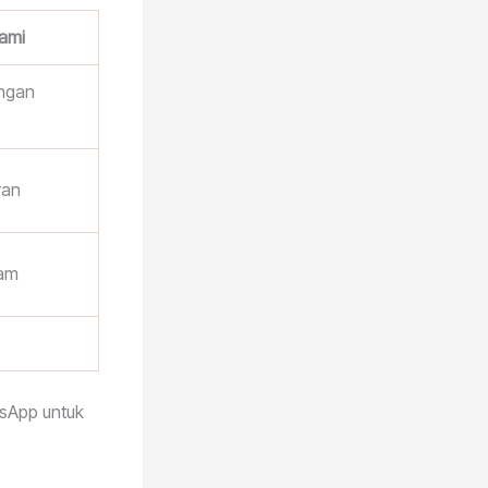
ami
engan
ran
jam
sApp untuk