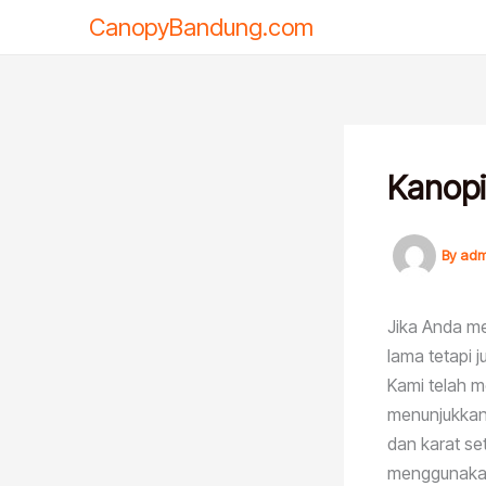
Skip
CanopyBandung.com
to
content
Kanop
By
adm
Jika Anda me
lama tetapi 
Kami telah m
menunjukkan
dan karat se
menggunakan 