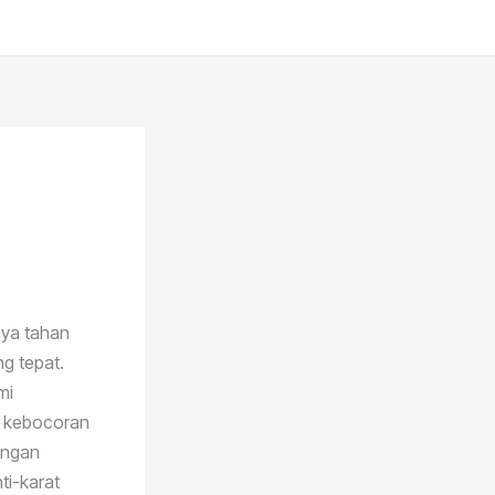
nya tahan
g tepat.
mi
h kebocoran
engan
ti-karat