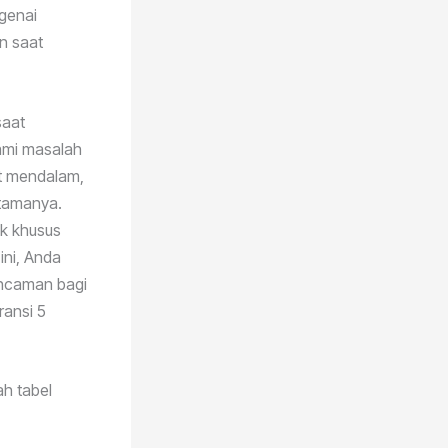
ngenai
n saat
saat
ami masalah
et mendalam,
tamanya.
k khusus
ni, Anda
ancaman bagi
ransi 5
ah tabel