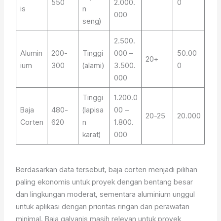
550
2.000.
0
is
n
000
seng)
2.500.
Alumin
200-
Tinggi
000 –
50.00
20+
ium
300
(alami)
3.500.
0
000
Tinggi
1.200.0
Baja
480-
(lapisa
00 –
20-25
20.000
Corten
620
n
1.800.
karat)
000
Berdasarkan data tersebut, baja corten menjadi pilihan
paling ekonomis untuk proyek dengan bentang besar
dan lingkungan moderat, sementara aluminium unggul
untuk aplikasi dengan prioritas ringan dan perawatan
minimal. Baja galvanis masih relevan untuk proyek