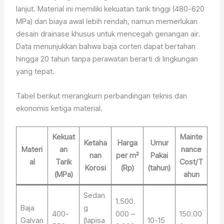
lanjut. Material ini memiliki kekuatan tarik tinggi (480-620
MPa) dan biaya awal lebih rendah, namun memerlukan
desain drainase khusus untuk mencegah genangan air.
Data menunjukkan bahwa baja corten dapat bertahan
hingga 20 tahun tanpa perawatan berarti di lingkungan
yang tepat.
Tabel berikut merangkum perbandingan teknis dan
ekonomis ketiga material.
Kekuat
Mainte
Ketaha
Harga
Umur
Materi
an
nance
nan
per m²
Pakai
al
Tarik
Cost/T
Korosi
(Rp)
(tahun)
(MPa)
ahun
Sedan
1.500.
Baja
g
400-
000 –
150.00
Galvan
(lapisa
10-15