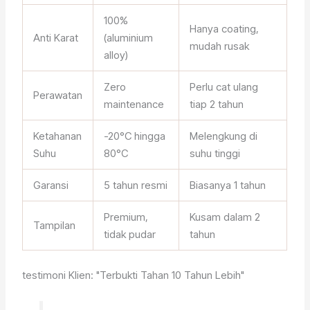
100%
Hanya coating,
Anti Karat
(aluminium
mudah rusak
alloy)
Zero
Perlu cat ulang
Perawatan
maintenance
tiap 2 tahun
Ketahanan
-20°C hingga
Melengkung di
Suhu
80°C
suhu tinggi
Garansi
5 tahun resmi
Biasanya 1 tahun
Premium,
Kusam dalam 2
Tampilan
tidak pudar
tahun
testimoni Klien: "Terbukti Tahan 10 Tahun Lebih"