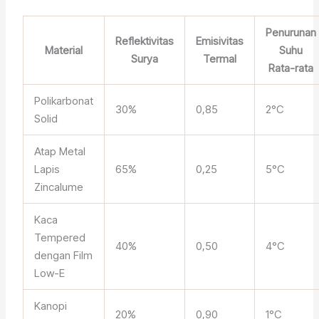
Penurunan
Reflektivitas
Emisivitas
Material
Suhu
Surya
Termal
Rata-rata
Polikarbonat
30%
0,85
2°C
Solid
Atap Metal
Lapis
65%
0,25
5°C
Zincalume
Kaca
Tempered
40%
0,50
4°C
dengan Film
Low-E
Kanopi
20%
0,90
1°C