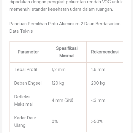
dipadukan dengan pengikat poliuretan rendah VOC untuk
memenuhi standar kesehatan udara dalam ruangan.
Panduan Pemilihan Pintu Aluminium 2 Daun Berdasarkan
Data Teknis
Spesifikasi
Parameter
Rekomendasi
Minimal
Tebal Profil
1,2 mm
1,6 mm
Beban Engsel
120 kg
200 kg
Defleksi
4 mm (SNI)
<3 mm
Maksimal
Kadar Daur
0%
>50%
Ulang