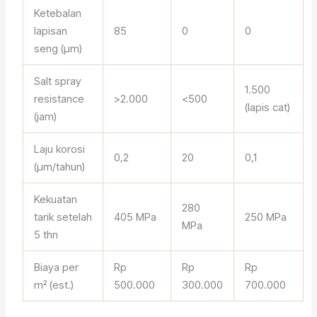
Ketebalan
lapisan
85
0
0
seng (µm)
Salt spray
1.500
resistance
>2.000
<500
(lapis cat)
(jam)
Laju korosi
0,2
20
0,1
(µm/tahun)
Kekuatan
280
tarik setelah
405 MPa
250 MPa
MPa
5 thn
Biaya per
Rp
Rp
Rp
m² (est.)
500.000
300.000
700.000