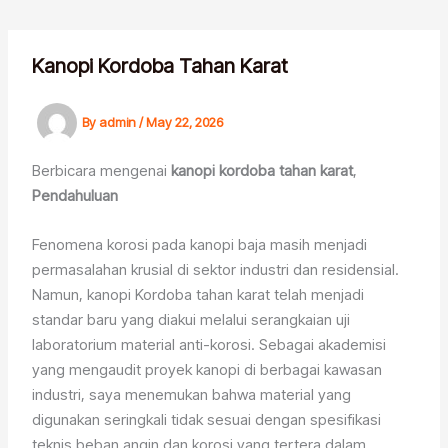
Skip
to
content
Kanopi Kordoba Tahan Karat
By
admin
/
May 22, 2026
Berbicara mengenai
kanopi kordoba tahan karat
,
Pendahuluan
Fenomena korosi pada kanopi baja masih menjadi
permasalahan krusial di sektor industri dan residensial.
Namun, kanopi Kordoba tahan karat telah menjadi
standar baru yang diakui melalui serangkaian uji
laboratorium material anti-korosi. Sebagai akademisi
yang mengaudit proyek kanopi di berbagai kawasan
industri, saya menemukan bahwa material yang
digunakan seringkali tidak sesuai dengan spesifikasi
teknis beban angin dan korosi yang tertera dalam