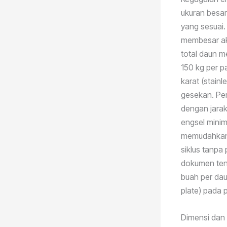
ukuran besar
yang sesuai.
membesar ak
total daun 
150 kg per p
karat (stain
gesekan. Pem
dengan jarak
engsel minim
memudahkan p
siklus tanpa
dokumen tend
buah per da
plate) pada 
Dimensi dan 