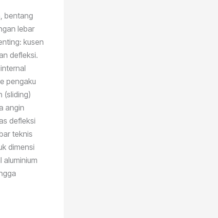
h, bentang
ngan lebar
penting: kusen
n defleksi.
nternal
le pengaku
 (sliding)
a angin
as defleksi
ar teknis
uk dimensi
l aluminium
ingga