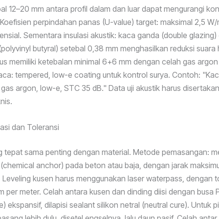
al 12–20 mm antara profil dalam dan luar dapat mengurangi kon
Koefisien perpindahan panas (U-value) target: maksimal 2,5 W
idensial. Sementara insulasi akustik: kaca ganda (double glazing
(polyvinyl butyral) setebal 0,38 mm menghasilkan reduksi suara
us memiliki ketebalan minimal 6+6 mm dengan celah gas argon
kaca: tempered, low-e coating untuk kontrol surya. Contoh: "Kac
as argon, low-e, STC 35 dB." Data uji akustik harus disertaka
nis.
lasi dan Toleransi
ang tepat sama penting dengan material. Metode pemasangan:
a (chemical anchor) pada beton atau baja, dengan jarak maks
. Leveling kusen harus menggunakan laser waterpass, dengan t
mm per meter. Celah antara kusen dan dinding diisi dengan busa 
) ekspansif, dilapisi sealant silikon netral (neutral cure). Untuk p
pasang lebih dulu, disetel engselnya, lalu daun pasif. Celah anta