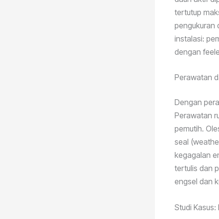
tertutup mak
pengukuran d
instalasi: p
dengan feele
Perawatan d
Dengan peraw
Perawatan ru
pemutih. Ole
seal (weathe
kegagalan en
tertulis dan
engsel dan ku
Studi Kasus