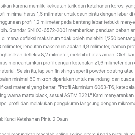
ikan karena memiliki kekuatan tarik dan ketahanan korosi yang 
fil minimal harus 1,6 milimeter untuk daun pintu dengan lebar di
enggunaan profil 1,2 milimeter pada bentang lebar terbukti men
rlebih. Standar SNI 03-6572-2001 memberikan panduan beban a
n, di mana defleksi maksimum tidak boleh melebihi 1/250 bentang
0 milimeter, lendutan maksimum adalah 4,8 milimeter, namun profi
ghasilkan defleksi 8,2 milimeter, melebihi batas aman. Oleh kare
harus mencantumkan profil dengan ketebalan ≥1,6 milimeter dan 
i material. Selain itu, lapisan finishing seperti powder coating ata
alan minimal 60 mikron diperlukan untuk melindungi dari cuaca 
fikasi material yang benar: "Profil Aluminium 6063-T6, ketebal
ing warna matte black, sesuai ASTM B221." Kami menyarankan 
pel profil dan melakukan pengukuran langsung dengan mikrome
l: Kunci Ketahanan Pintu 2 Daun
gsel merupakan masalah paling sering ditemui pada pintu alum