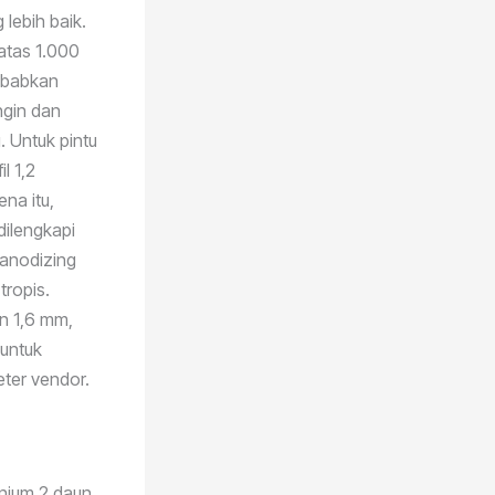
lebih baik.
 atas 1.000
yebabkan
ngin dan
. Untuk pintu
l 1,2
na itu,
dilengkapi
u anodizing
tropis.
an 1,6 mm,
untuk
ter vendor.
inium 2 daun