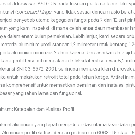
ensial di kawasan BSD City pada triwulan pertama tahun lalu, spe
mbunyi (
concealed hinge
) yang tidak sesuai dengan rasio berat
enjadi penyebab utama kegagalan fungsi pada 7 dari 12 unit pin
daun yang kami inspeksi, di mana celah antar daun membesar h
nya dalam enam bulan pemakaian. Lebih lanjut, kami secara pri
aterial aluminium profil standar 1,2 milimeter untuk bentang 1.2
pintu aluminium minimalis 2 daun karena, berdasarkan data uji b
kami, profil tersebut mengalami defleksi lateral sebesar 8,2 mil
oleransi SNI 03-6572-2001, sehingga memaksa klien di proyek
a untuk melakukan retrofit total pada tahun ketiga. Artikel ini 
is komprehensif untuk memastikan pemilihan dan instalasi pint
besar yang tahan lama dan fungsional.
inium: Ketebalan dan Kualitas Profil
terial aluminium yang tepat menjadi fondasi utama keandalan p
. Aluminium profil ekstrusi dengan paduan seri 6063-T5 atau T6