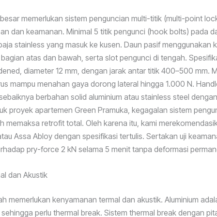
 besar memerlukan sistem penguncian multi-titik (multi-point loc
eban dan keamanan. Minimal 5 titik pengunci (hook bolts) pada da
baja stainless yang masuk ke kusen. Daun pasif menggunakan 
 bagian atas dan bawah, serta slot pengunci di tengah. Spesifikas
rdened, diameter 12 mm, dengan jarak antar titik 400–500 mm.
rus mampu menahan gaya dorong lateral hingga 1.000 N. Handl
ebaiknya berbahan solid aluminium atau stainless steel dengan 
tuk proyek apartemen Green Pramuka, kegagalan sistem pengun
uh memaksa retrofit total. Oleh karena itu, kami merekomendas
atau Assa Abloy dengan spesifikasi tertulis. Sertakan uji keaman
erhadap pry-force 2 kN selama 5 menit tanpa deformasi perman
al dan Akustik
 memerlukan kenyamanan termal dan akustik. Aluminium adal
, sehingga perlu thermal break. Sistem thermal break dengan pit