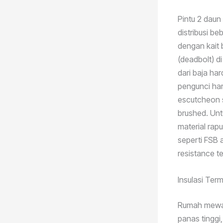
Pintu 2 daun
distribusi b
dengan kait 
(deadbolt) di
dari baja ha
pengunci ha
escutcheon s
brushed. Un
material rap
seperti FSB 
resistance t
Insulasi Term
Rumah mewah
panas tinggi