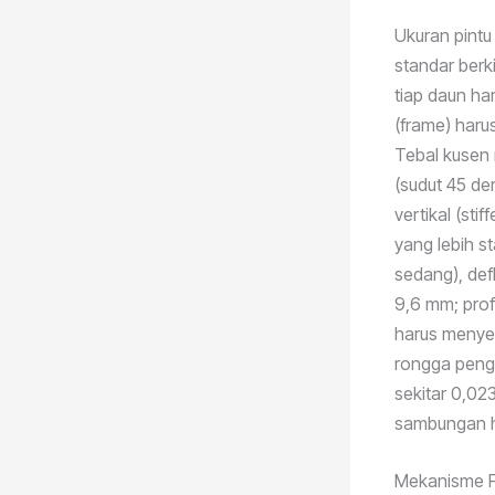
Ukuran pintu
standar ber
tiap daun har
(frame) haru
Tebal kusen
(sudut 45 de
vertikal (sti
yang lebih s
sedang), def
9,6 mm; pro
harus menyer
rongga pengi
sekitar 0,02
sambungan h
Mekanisme 