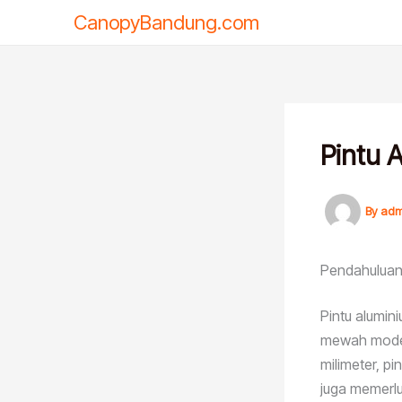
Skip
CanopyBandung.com
to
content
Pintu 
By
adm
Pendahulua
Pintu alumin
mewah moder
milimeter, pi
juga memerl