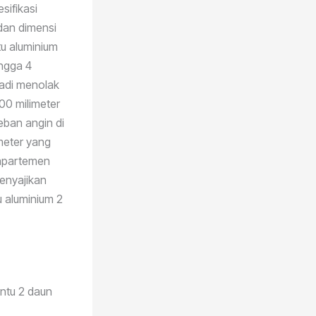
sifikasi
 dan dimensi
tu aluminium
ingga 4
badi menolak
00 milimeter
eban angin di
imeter yang
 apartemen
menyajikan
u aluminium 2
intu 2 daun