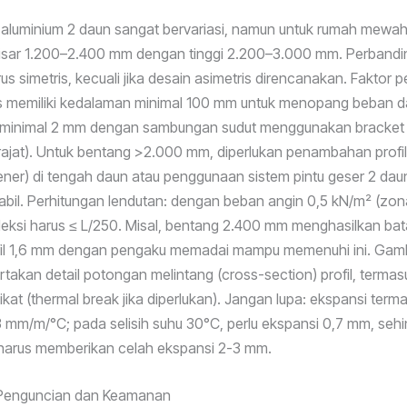
 aluminium 2 daun sangat bervariasi, namun untuk rumah mewa
kisar 1.200–2.400 mm dengan tinggi 2.200–3.000 mm. Perbandi
us simetris, kecuali jika desain asimetris direncanakan. Faktor 
s memiliki kedalaman minimal 100 mm untuk menopang beban da
 minimal 2 mm dengan sambungan sudut menggunakan bracket i
rajat). Untuk bentang >2.000 mm, diperlukan penambahan profi
ffener) di tengah daun atau penggunaan sistem pintu geser 2 daun
tabil. Perhitungan lendutan: dengan beban angin 0,5 kN/m² (zon
leksi harus ≤ L/250. Misal, bentang 2.400 mm menghasilkan bat
fil 1,6 mm dengan pengaku memadai mampu memenuhi ini. Gamb
takan detail potongan melintang (cross-section) profil, termas
kat (thermal break jika diperlukan). Jangan lupa: ekspansi terma
3 mm/m/°C; pada selisih suhu 30°C, perlu ekspansi 0,7 mm, seh
arus memberikan celah ekspansi 2-3 mm.
Penguncian dan Keamanan