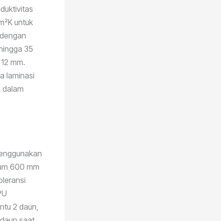
duktivitas
/m²K untuk
) dengan
 hingga 35
 12 mm.
a laminasi
n dalam
 menggunakan
imum 600 mm
oleransi
PU
intu 2 daun,
r daun saat