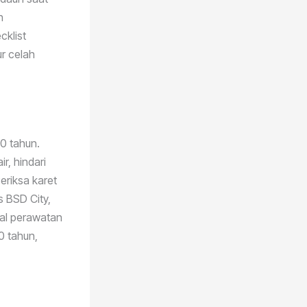
n
cklist
ur celah
0 tahun.
r, hindari
eriksa karet
s BSD City,
wal perawatan
0 tahun,