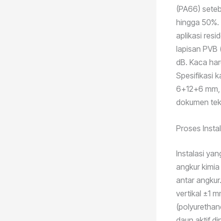
(PA66) seteb
hingga 50%. 
aplikasi res
lapisan PVB 
dB. Kaca har
Spesifikasi 
6+12+6 mm, g
dokumen tek
Proses Insta
Instalasi y
angkur kimi
antar angkur
vertikal ±1 
(polyurethane
daun aktif di