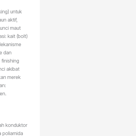
king) untuk
un aktif,
kunci maut
i: kait (bolt)
 Mekanisme
e dan
finishing
ci akibat
ikan merek
an:
en.
ah konduktor
a poliamida