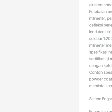
direkomendas
Ketebalan pro
milimeter; p
defleksi be
lendutan izi
selebar 1.20
milimeter men
spesifikasi 
sertifikat uj
dengan keteb
Contoh spesi
powder coat
meminta sam
Sistem Engse
Kegagalan en