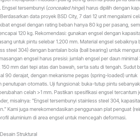
. Engsel tersembunyi (
concealed hinge
) harus dipilih dengan ka
 Berdasarkan data proyek BSD City, 7 dari 12 unit mengalami ce
ibat engsel dengan rating beban hanya 80 kg per pasang, sem
mencapai 120 kg. Rekomendasi: gunakan engsel dengan kapasita
asang untuk pintu selebar 1.200 mm. Material engsel sebaiknya 
less steel 304) dengan bantalan bola (ball bearing) untuk mengur
asangan engsel harus presisi: jumlah engsel per daun minimal 
 150 mm dari tepi atas dan bawah, serta satu di tengah. Sudut 
al 90 derajat, dengan mekanisme pegas (spring-loaded) untuk
enutupan otomatis. Uji fungsional: buka-tutup pintu sebanya
 perubahan celah >1 mm. Pastikan spesifikasi engsel tercantum 
er, misalnya: "Engsel tersembunyi stainless steel 304, kapasita
un." Kami juga merekomendasikan penggunaan plat penguat (re
profil aluminium di area engsel untuk mencegah deformasi.
Desain Struktural