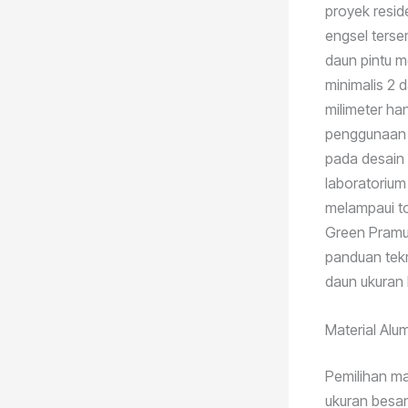
proyek resid
engsel terse
daun pintu m
minimalis 2 
milimeter ha
penggunaan m
pada desain 
laboratorium 
melampaui t
Green Pramuk
panduan tekn
daun ukuran 
Material Alum
Pemilihan ma
ukuran besar