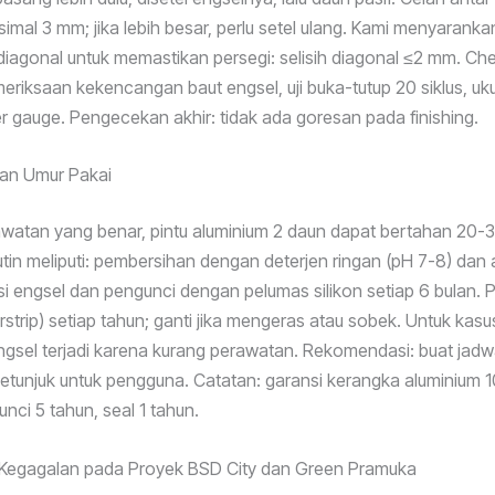
simal 3 mm; jika lebih besar, perlu setel ulang. Kami menyaranka
iagonal untuk memastikan persegi: selisih diagonal ≤2 mm. Che
emeriksaan kekencangan baut engsel, uji buka-tutup 20 siklus, uk
r gauge. Pengecekan akhir: tidak ada goresan pada finishing.
an Umur Pakai
atan yang benar, pintu aluminium 2 daun dapat bertahan 20-3
tin meliputi: pembersihan dengan deterjen ringan (pH 7-8) dan ai
si engsel dan pengunci dengan pelumas silikon setiap 6 bulan. P
rstrip) setiap tahun; ganti jika mengeras atau sobek. Untuk kasu
gsel terjadi karena kurang perawatan. Rekomendasi: buat jad
 petunjuk untuk pengguna. Catatan: garansi kerangka aluminium 1
nci 5 tahun, seal 1 tahun.
: Kegagalan pada Proyek BSD City dan Green Pramuka