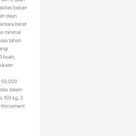
pasitas beban
lah daun
entara berat
s minimal
baja tahan
angi
3 buah,
bukaan
k 50.000
jelas dalam
s 150 kg, 3
inforcement