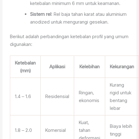
ketebalan minimum 6 mm untuk keamanan.
Sistem rel
: Rel baja tahan karat atau aluminium
anodized untuk mengurangi gesekan.
Berikut adalah perbandingan ketebalan profil yang umum
digunakan:
Ketebalan
Aplikasi
Kelebihan
Kekurangan
(mm)
Kurang
Ringan,
rigid untuk
1.4 – 1.6
Residensial
ekonomis
bentang
lebar
Kuat,
Biaya lebih
1.8 – 2.0
Komersial
tahan
tinggi
deformasi