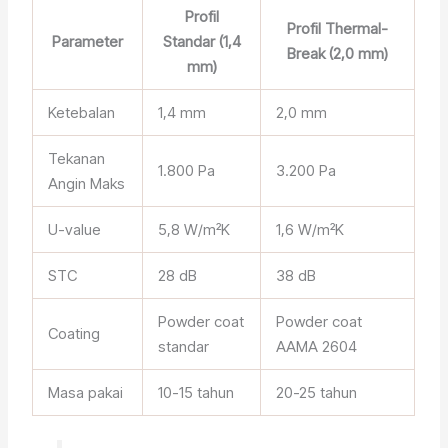
Profil
Profil Thermal-
Parameter
Standar (1,4
Break (2,0 mm)
mm)
Ketebalan
1,4 mm
2,0 mm
Tekanan
1.800 Pa
3.200 Pa
Angin Maks
U-value
5,8 W/m²K
1,6 W/m²K
STC
28 dB
38 dB
Powder coat
Powder coat
Coating
standar
AAMA 2604
Masa pakai
10-15 tahun
20-25 tahun