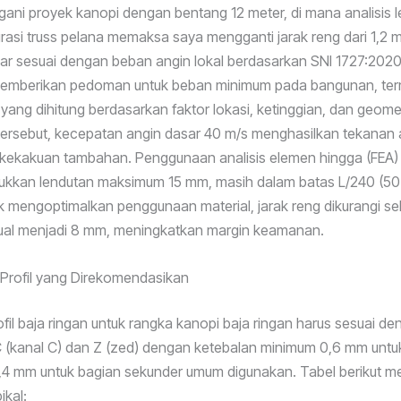
ni proyek kanopi dengan bentang 12 meter, di mana analisis 
rasi truss pelana memaksa saya mengganti jarak reng dari 1,2 
ar sesuai dengan beban angin lokal berdasarkan SNI 1727:2020
emberikan pedoman untuk beban minimum pada bangunan, te
yang dihitung berdasarkan faktor lokasi, ketinggian, dan geometr
ersebut, kecepatan angin dasar 40 m/s menghasilkan tekanan 
kekakuan tambahan. Penggunaan analisis elemen hingga (FEA)
jukkan lendutan maksimum 15 mm, masih dalam batas L/240 (50
 mengoptimalkan penggunaan material, jarak reng dikurangi s
tual menjadi 8 mm, meningkatkan margin keamanan.
 Profil yang Direkomendasikan
ofil baja ringan untuk rangka kanopi baja ringan harus sesuai d
 C (kanal C) dan Z (zed) dengan ketebalan minimum 0,6 mm untu
,4 mm untuk bagian sekunder umum digunakan. Tabel berikut m
ikal: