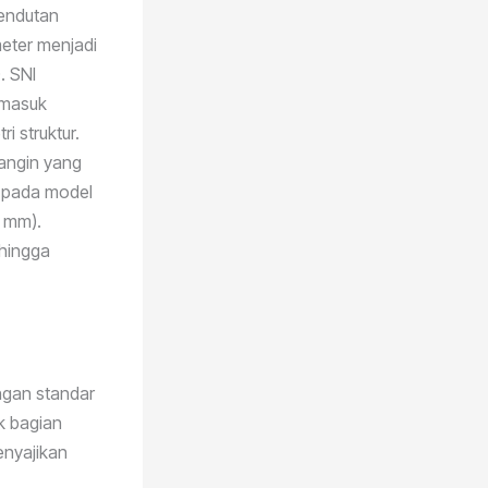
lendutan
meter menjadi
. SNI
rmasuk
i struktur.
angin yang
 pada model
 mm).
ehingga
engan standar
k bagian
enyajikan