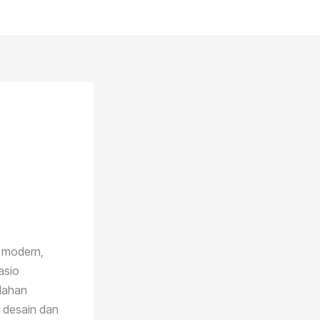
p modern,
asio
udahan
i desain dan