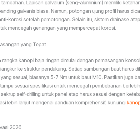
 tambahan. Lapisan galvalum (seng-aluminium) memiliki ketaha
dibanding galvanis biasa. Namun, potongan ujung profil harus dica
nti-korosi setelah pemotongan. Selain itu, sistem drainase ata
ntuk mencegah genangan yang mempercepat korosi.
asangan yang Tepat
rangka kanopi baja ringan dimulai dengan pemasangan konsol 
iangkur ke struktur pendukung. Setiap sambungan baut harus 
 yang sesuai, biasanya 5-7 Nm untuk baut M10. Pastikan juga b
itumpu sesuai spesifikasi untuk mencegah pembebanan berlebih
ekrup self-drilling untuk panel atap harus sesuai dengan ketebal
asi lebih lanjut mengenai panduan komprehensif, kunjungi
kanop
ovasi 2026