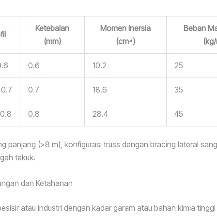
Ketebalan
Momen Inersia
Beban M
il
(mm)
(cm⁴)
(kg
.6
0.6
10.2
25
0.7
0.7
18.6
35
0.8
0.8
28.4
45
g panjang (>8 m), konfigurasi truss dengan bracing lateral sang
gah tekuk.
kungan dan Ketahanan
esisir atau industri dengan kadar garam atau bahan kimia tingg