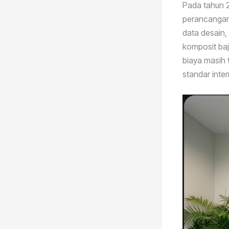
Pada tahun 2
perancangan
data desain, 
komposit baj
biaya masih t
standar inte