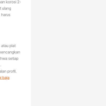
nan korosi 2-
t ulang
p harus
atau plat
dikencangkan
ahwa setiap
.
an profil.
i baja