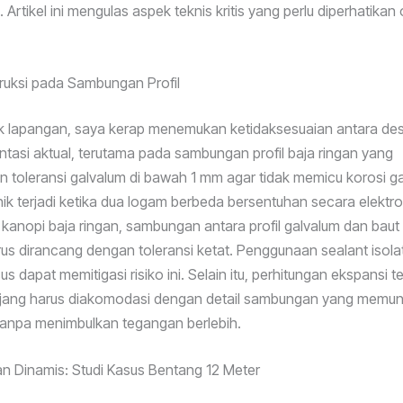
Artikel ini mengulas aspek teknis kritis yang perlu diperhatikan
truksi pada Sambungan Profil
k lapangan, saya kerap menemukan ketidaksesuaian antara des
tasi aktual, terutama pada sambungan profil baja ringan yang
toleransi galvalum di bawah 1 mm agar tidak memicu korosi ga
nik terjadi ketika dua logam berbeda bersentuhan secara elektrol
kanopi baja ringan, sambungan antara profil galvalum dan baut 
s dirancang dengan toleransi ketat. Penggunaan sealant isolat
us dapat memitigasi risiko ini. Selain itu, perhitungan ekspansi 
jang harus diakomodasi dengan detail sambungan yang memu
tanpa menimbulkan tegangan berlebih.
an Dinamis: Studi Kasus Bentang 12 Meter