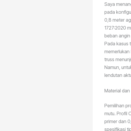
Saya menanga
pada konfigu
0,8 meter ag
1727:2020 m
beban angin 
Pada kasus t
memerlukan 
truss menun
Namun, untuk
lendutan ak
Material dan
Pemilihan pr
mutu. Profil
primer dan 0
spesifikasi tip