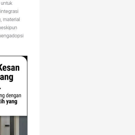
 untuk
ntegrasi
, material
 meskipun
n mengadopsi