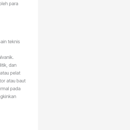
 oleh para
ain teknis
lvanik.
itik, dan
atau pelat
or atau baut
termal pada
ngkinkan