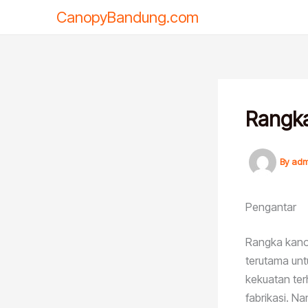
Skip
CanopyBandung.com
to
content
Rangka
By
adm
Pengantar
Rangka kanop
terutama unt
kekuatan ter
fabrikasi. N