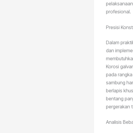
pelaksanaan. 
profesional.
Presisi Kons
Dalam prakti
dan implemen
membutuhkan 
Korosi galva
pada rangka 
sambung haru
berlapis khus
bentang pan
pergerakan 
Analisis Beb