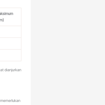
aksimum
/m)
at dianjurkan
i memerlukan