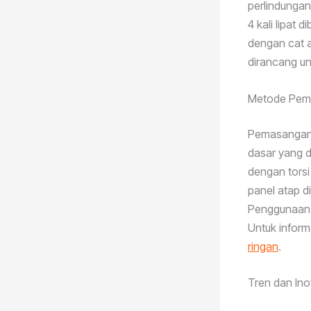
perlindungan
4 kali lipat 
dengan cat a
dirancang u
Metode Pem
Pemasangan 
dasar yang d
dengan torsi
panel atap d
Penggunaan s
Untuk inform
ringan
.
Tren dan In