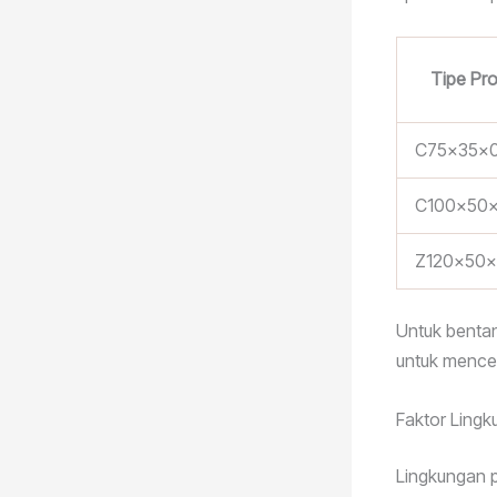
Tipe Prof
C75x35x0
C100x50x
Z120x50x
Untuk bentan
untuk mence
Faktor Ling
Lingkungan p