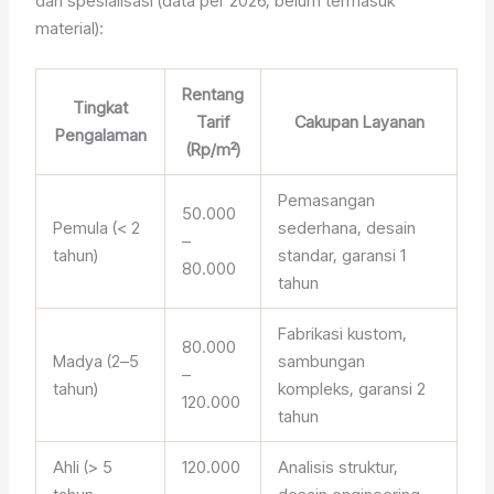
dan spesialisasi (data per 2026, belum termasuk
material):
Rentang
Tingkat
Tarif
Cakupan Layanan
Pengalaman
(Rp/m²)
Pemasangan
50.000
Pemula (< 2
sederhana, desain
–
tahun)
standar, garansi 1
80.000
tahun
Fabrikasi kustom,
80.000
Madya (2–5
sambungan
–
tahun)
kompleks, garansi 2
120.000
tahun
Ahli (> 5
120.000
Analisis struktur,