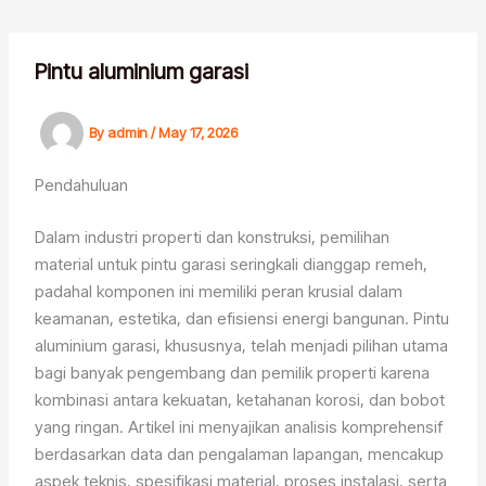
Skip
to
content
Pintu aluminium garasi
By
admin
/
May 17, 2026
Pendahuluan
Dalam industri properti dan konstruksi, pemilihan
material untuk pintu garasi seringkali dianggap remeh,
padahal komponen ini memiliki peran krusial dalam
keamanan, estetika, dan efisiensi energi bangunan. Pintu
aluminium garasi, khususnya, telah menjadi pilihan utama
bagi banyak pengembang dan pemilik properti karena
kombinasi antara kekuatan, ketahanan korosi, dan bobot
yang ringan. Artikel ini menyajikan analisis komprehensif
berdasarkan data dan pengalaman lapangan, mencakup
aspek teknis, spesifikasi material, proses instalasi, serta