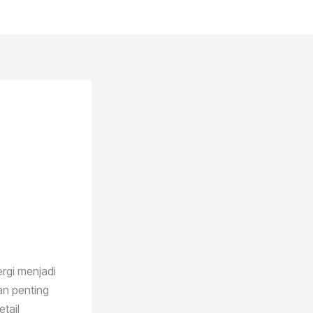
rgi menjadi
an penting
tail