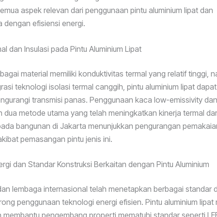
mua aspek relevan dari penggunaan pintu aluminium lipat dan
dengan efisiensi energi.
al dan Insulasi pada Pintu Aluminium Lipat
agai material memiliki konduktivitas termal yang relatif tinggi,
asi teknologi isolasi termal canggih, pintu aluminium lipat dapa
engurangi transmisi panas. Penggunaan kaca low-emissivity dan
h dua metode utama yang telah meningkatkan kinerja termal dari 
 pada bangunan di Jakarta menunjukkan pengurangan pemakaia
kibat pemasangan pintu jenis ini.
ergi dan Standar Konstruksi Berkaitan dengan Pintu Aluminium
an lembaga internasional telah menetapkan berbagai standar 
ng penggunaan teknologi energi efisien. Pintu aluminium lipa
dan membantu pengembang properti mematuhi standar seperti L