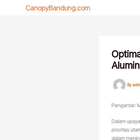
Skip
CanopyBandung.com
to
content
Optima
Alumin
By
adm
Pengantar: Ma
Dalam upaya 
prioritas uta
dalam mening