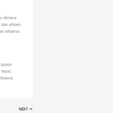
sus dimana
dan efisien.
n efisiensi
g upaya
 tepat,
fisiensi
NEXT