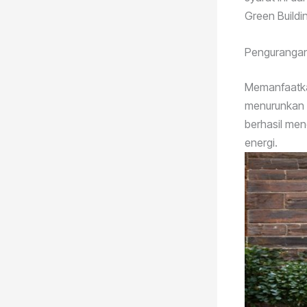
Green Buildin
Pengurangan
Memanfaatkan
menurunkan b
berhasil menc
energi.