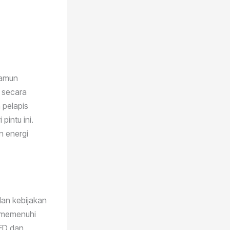
 namun
t secara
 pelapis
pintu ini.
n energi
dan kebijakan
t memenuhi
EED dan