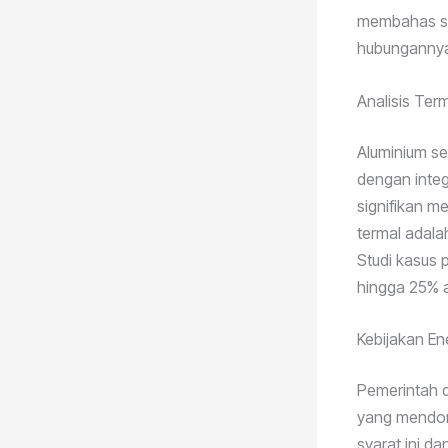
membahas se
hubungannya 
Analisis Term
Aluminium seb
dengan integr
signifikan m
termal adala
Studi kasus
hingga 25% a
Kebijakan En
Pemerintah d
yang mendoro
syarat ini 