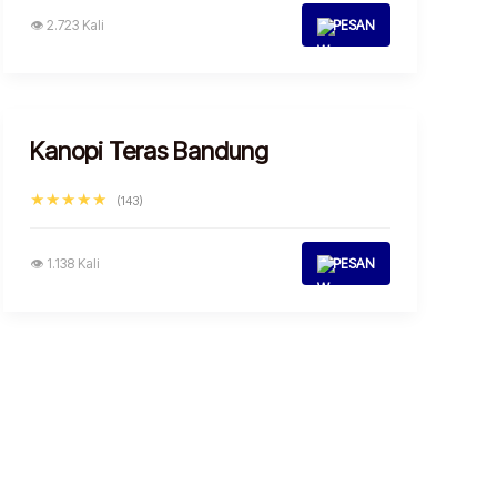
👁 2.723 Kali
PESAN
Kanopi Teras Bandung
★★★★★
(143)
👁 1.138 Kali
PESAN