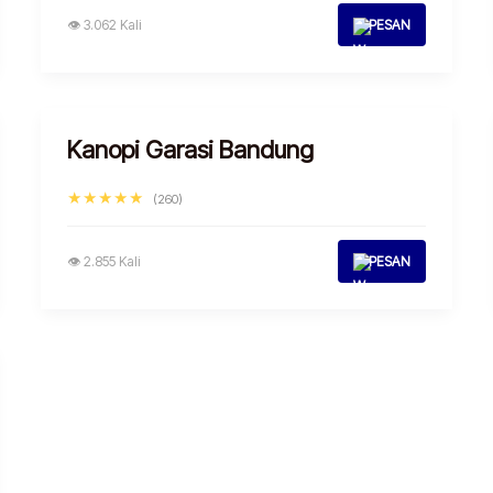
👁 3.062 Kali
PESAN
Kanopi Garasi Bandung
★★★★★
(260)
👁 2.855 Kali
PESAN